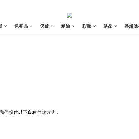
貨
保養品
保健
精油
彩妝
髮品
熱蠟除
我們提供以下多種付款方式：