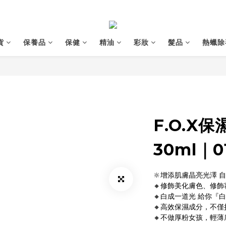
貨
保養品
保健
精油
彩妝
髮品
熱蠟除
F.O.X
30ml｜
🔆增添肌膚晶亮光澤 
🔸修飾美化膚色、修
🔸白成一道光 給你『
🔸高效保濕成分，不
🔸不做厚粉女孩，輕