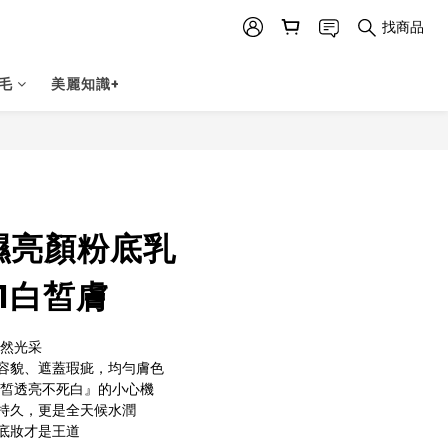
找商品
毛
美麗知識+
立即購買
保濕亮顏粉底乳
01白皙膚
自然光采
飾容貌、遮蓋瑕疵，均勻膚色
白皙透亮不死白』的小心機
僅持久，更是全天候水潤
薄底妝才是王道