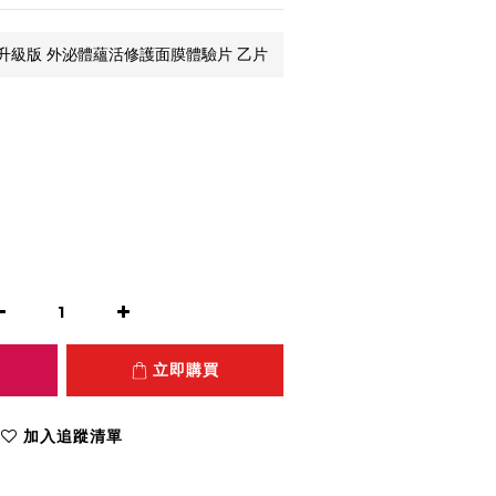
升級版 外泌體蘊活修護面膜體驗片 乙片
立即購買
加入追蹤清單