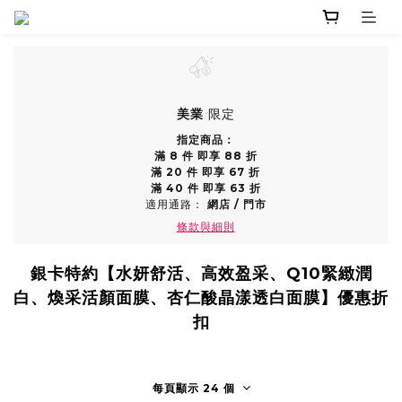
美業
限定
指定商品：
滿 8 件 即享 88 折
滿 20 件 即享 67 折
滿 40 件 即享 63 折
適用通路：
網店
/
門市
條款與細則
銀卡特約【水妍舒活、高效盈采、Q10緊緻潤
白、煥采活顏面膜、杏仁酸晶漾透白面膜】優惠折
扣
每頁顯示 24 個