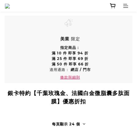
美業
限定
指定商品：
滿 10 件 即享 94 折
滿 25 件 即享 69 折
滿 50 件 即享 66 折
適用通路：
網店
/
門市
條款與細則
銀卡特約【千葉玫瑰金、法國白金微脂囊多肽面
膜】優惠折扣
每頁顯示 24 個