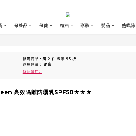
貨
保養品
保健
精油
彩妝
髮品
熱蠟除
指定商品：滿 2 件 即享 95 折
適用通路：
網店
條款與細則
ueen 高效隔離防曬乳SPF50★★★