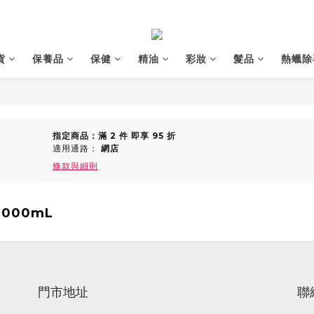
貨
保養品
保健
精油
彩妝
髮品
熱蠟除
指定商品：滿 2 件 即享 95 折
適用通路：
網店
條款與細則
000mL
門市地址
聯