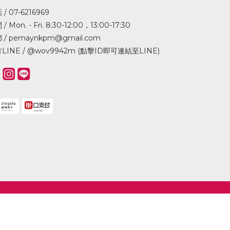
/ 07-6216969
/ Mon. - Fri. 8:30-12:00，13:00-17:30
 / pemaynkpm@gmail.com
LINE /
@wov9942m (點擊ID即可連結至LINE)