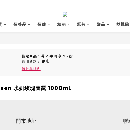
貨
保養品
保健
精油
彩妝
髮品
熱蠟除
指定商品：滿 2 件 即享 95 折
適用通路：
網店
條款與細則
een 水妍玫瑰菁露 1000mL
門市地址
聯