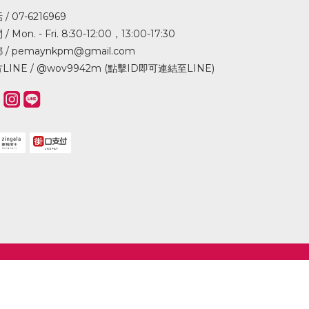
/ 07-6216969
/ Mon. - Fri. 8:30-12:00，13:00-17:30
 / pemaynkpm@gmail.com
LINE /
@wov9942m (點擊ID即可連結至LINE)