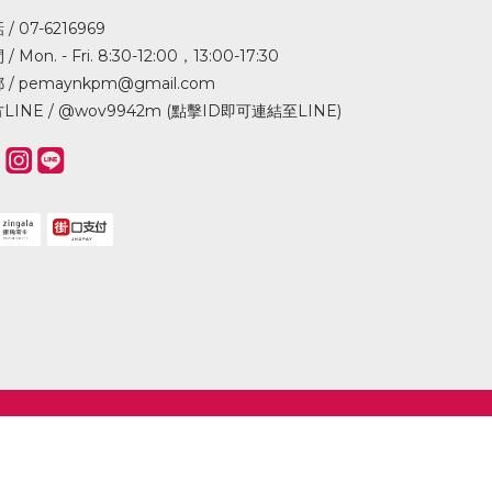
/ 07-6216969
/ Mon. - Fri. 8:30-12:00，13:00-17:30
 / pemaynkpm@gmail.com
LINE /
@wov9942m (點擊ID即可連結至LINE)