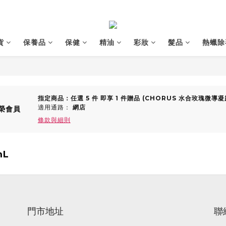
貨
保養品
保健
精油
彩妝
髮品
熱蠟除
指定商品：任選 5 件 即享 1 件贈品 (CHORUS 水合玫瑰微導凝
適用通路：
網店
榮會員
條款與細則
mL
門市地址
聯