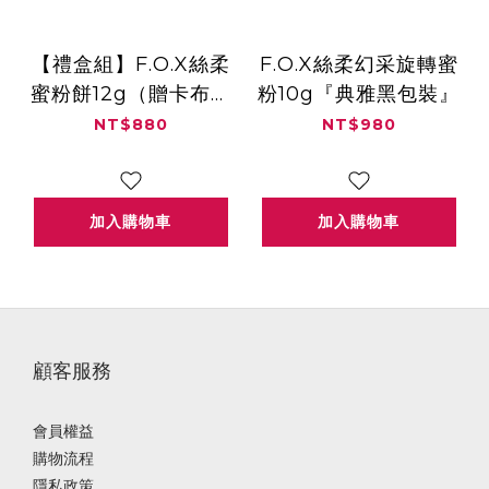
【禮盒組】F.O.X絲柔
F.O.X絲柔幻采旋轉蜜
蜜粉餅12g（贈卡布其
粉10g『典雅黑包裝』
蜜粉刷）
NT$880
NT$980
加入購物車
加入購物車
顧客服務
會員權益
購物流程
隱私政策